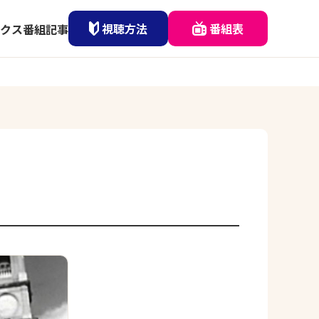
視聴方法
番組表
クス
番組記事